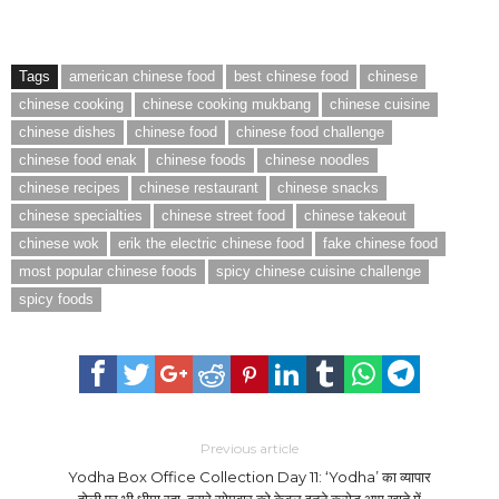
Tags
american chinese food
best chinese food
chinese
chinese cooking
chinese cooking mukbang
chinese cuisine
chinese dishes
chinese food
chinese food challenge
chinese food enak
chinese foods
chinese noodles
chinese recipes
chinese restaurant
chinese snacks
chinese specialties
chinese street food
chinese takeout
chinese wok
erik the electric chinese food
fake chinese food
most popular chinese foods
spicy chinese cuisine challenge
spicy foods
Previous article
Yodha Box Office Collection Day 11: ‘Yodha’ का व्यापार