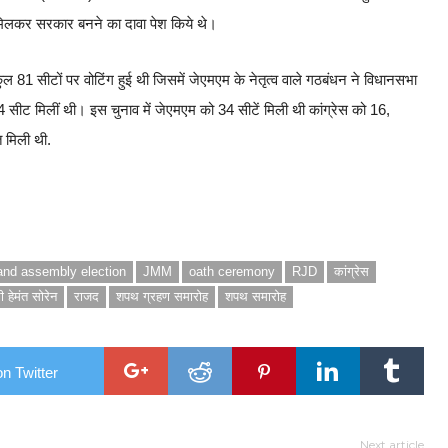
े मिलकर सरकार बनने का दावा पेश किये थे।
ुल 81 सीटों पर वोटिंग हुई थी जिसमें जेएमएम के नेतृत्व वाले गठबंधन ने विधानसभा
 सीट मिलीं थी। इस चुनाव में जेएमएम को 34 सीटें मिली थी कांग्रेस को 16,
 मिली थी.
and assembly election
JMM
oath ceremony
RJD
कांग्रेस
री हेमंत सोरेन
राजद
शपथ ग्रहण समारोह
शपथ समारोह
n Twitter
Next article