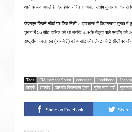
आने के बाद अगले ही दिन हेमंत सोरेन राज्यपाल संतोष कुमार गंगवार स
जेएमएम कितने सीटों पर जित मिली :-
झारखण्ड में विधानसभा चुनाव में क
चुनाव में 56 सीट हासिल की थी जबकि BJPके नेतृत्व वाले एनडीए को 24
राष्ट्रीय जनता दल (आरजेडी) को 4 सीटे और लेफ्ट को 2 सीटों पर जीत
Tags
CM Hemant Soren
congress
Jharkhand
Jharkh
झामुमो
झारखंड
झारखंड विधानसभा चुनाव
मुक्ति मोर्चा पार्टी
मुख्यमंत्
Share on Facebook
Share o
Previous article