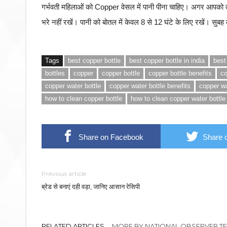
गर्भवती महिलाओं को Copper वेसल में पानी पीना चाहिए। अगर आपको कोई
भरे नहीं रखें। पानी को बोतल में केवल 8 से 12 घंटे के लिए रखें। सुब
Tags
best copper bottle
best copper bottle in india
best
bottles
copper
copper bottle
copper bottle benefits
co
copper water bottle
copper water bottle benefits
copper wa
how to clean copper bottle
how to clean copper water bottle
Share on Facebook
Share o
Previous article
ब्रेड से बनाएं दही वड़ा, जानिए आसान रेसिपी
RELATED ARTICLES
MORE BY NATIONAL OBSERVER T