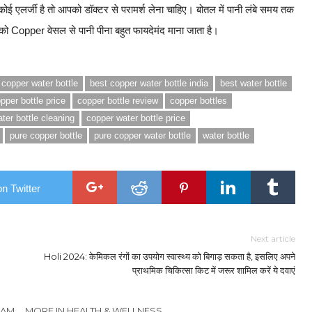
 एलर्जी है तो आपको डॉक्टर से परामर्श लेना चाहिए। बोतल में पानी लंबे समय तक
ह को Copper वेसल से पानी पीना बहुत फायदेमंद माना जाता है।
 copper water bottle
best copper water bottle india
best water bottle
pper bottle price
copper bottle review
copper bottles
ter bottle cleaning
copper water bottle price
pure copper bottle
pure copper water bottle
water bottle
n Twitter
Next article
Holi 2024: केमिकल रंगों का उपयोग स्वास्थ्य को बिगाड़ सकता है, इसलिए अपने
प्राथमिक चिकित्सा किट में जरूर शामिल करें ये दवाएं
EAM
MORE IN HEALTH & WELLNESS