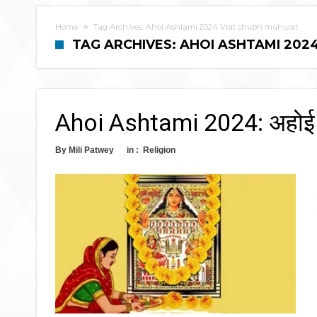
Home
Tag Archives: Ahoi Ashtami 2024 Vrat shubh muhurat
TAG ARCHIVES: AHOI ASHTAMI 20
Ahoi Ashtami 2024: अहोई आठ
By
Mili Patwey
in :
Religion