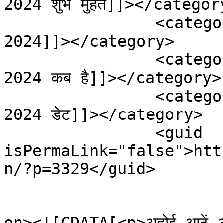
2024 शुभ मुहर्त]]></category
		<category><![CDATA[अहोई आठें अष्टमी व्रत 
2024]]></category>

		<category><![CDATA[अहोई आठें अष्टमी व्रत 
2024 कब है]]></category>

		<category><![CDATA[अहोई आठें अष्टमी व्रत 
2024 डेट]]></category>

		<guid 
isPermaLink="false">htt
n/?p=3329</guid>

					<de
on><![CDATA[<p>अहोई आठें अष्टमी