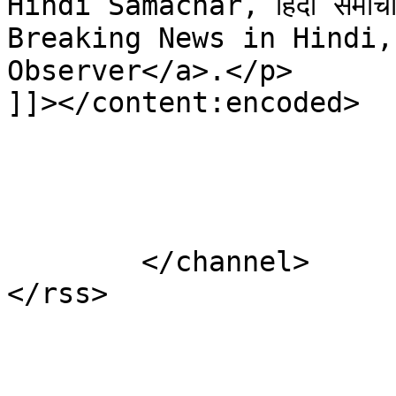
Hindi Samachar, हिंदी समा
Breaking News in Hindi, ता
Observer</a>.</p>

]]></content:encoded>

			</item>
	</channel>
