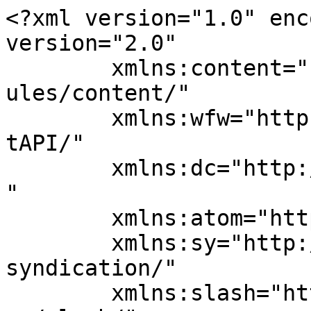
<?xml version="1.0" enc
version="2.0"

	xmlns:content="http://purl.org/rss/1.0/mod
ules/content/"

	xmlns:wfw="http://wellformedweb.org/Commen
tAPI/"

	xmlns:dc="http://purl.org/dc/elements/1.1/
"

	xmlns:atom="http://www.w3.org/2005/Atom"

	xmlns:sy="http://purl.org/rss/1.0/modules/
syndication/"

	xmlns:slash="http://purl.org/rss/1.0/modul