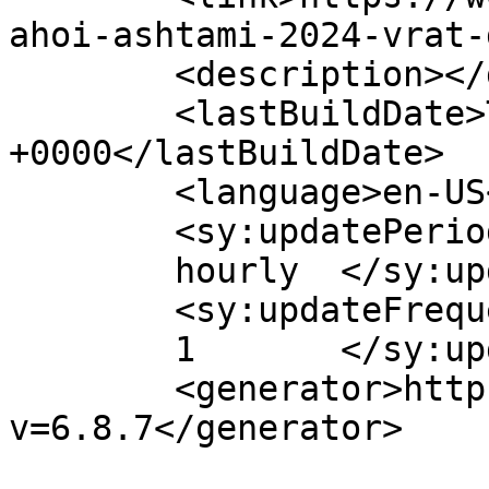
ahoi-ashtami-2024-vrat-
	<description></description>

	<lastBuildDate>Tue, 22 Oct 2024 13:10:38 
+0000</lastBuildDate>

	<language>en-US</language>

	<sy:updatePeriod>

	hourly	</sy:updatePeriod>

	<sy:updateFrequency>

	1	</sy:updateFrequency>

	<generator>https://wordpress.org/?
v=6.8.7</generator>
