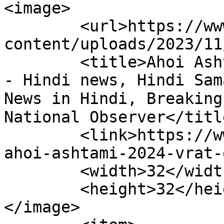
<image>

	<url>https://www.nationalobserver.in/wp-
content/uploads/2023/11
	<title>Ahoi Ashtami 2024 Vrat dat Archives 
- Hindi news, Hindi Samac
News in Hindi, Breaking N
National Observer</title
	<link>https://www.nationalobserver.in/tag/
ahoi-ashtami-2024-vrat-
	<width>32</width>

	<height>32</height>

</image> 
