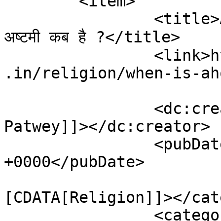
	<item>

		<title>Ahoi Ashtami 2024: अहोई आठें 
अष्टमी कब है ?</title>

		<link>https://www.nationalobserver
.in/religion/when-is-ah
		<dc:creator><![CDATA[Mili 
Patwey]]></dc:creator>

		<pubDate>Thu, 17 Oct 2024 14:12:17 
+0000</pubDate>

				<catego
[CDATA[Religion]]></cat
		<category><![CDATA[Ahoi Ashtami 