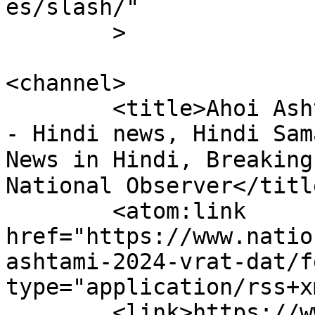
es/slash/"

	>

<channel>

	<title>Ahoi Ashtami 2024 Vrat dat Archives 
- Hindi news, Hindi Samac
News in Hindi, Breaking N
National Observer</title
	<atom:link 
href="https://www.natio
ashtami-2024-vrat-dat/f
type="application/rss+x
	<link>https://www.nationalobserver.in/tag/